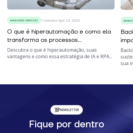
7
minutos
jun 23, 2026
MANAGED SERVICES
MANAG
O que é hiperautomação e como ela
Back
transforma os processos...
impo
Descubra o que é hiperautomação, suas
Backo
vantagens e como essa estratégia de IA e RPA...
suste
sua i
NEWSLETTER
Fique por dentro