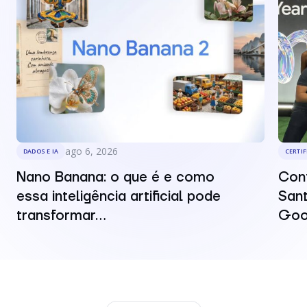
ago 6, 2026
DADOS E IA
CERTI
Nano Banana: o que é e como
Conf
essa inteligência artificial pode
Sant
transformar...
Goo