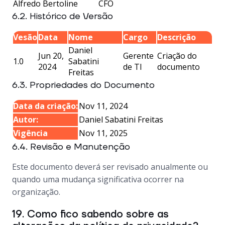
Alfredo Bertoline
CFO
6.2. Histórico de Versão
Vesão
Data
Nome
Cargo
Descrição
Daniel
Jun 20,
Gerente
Criação do
1.0
Sabatini
2024
de TI
documento
Freitas
6.3. Propriedades do Documento
Data da criação:
Nov 11, 2024
Autor:
Daniel Sabatini Freitas
Vigência
Nov 11, 2025
6.4. Revisão e Manutenção
Este documento deverá ser revisado anualmente ou
quando uma mudança significativa ocorrer na
organização.
19. Como fico sabendo sobre as