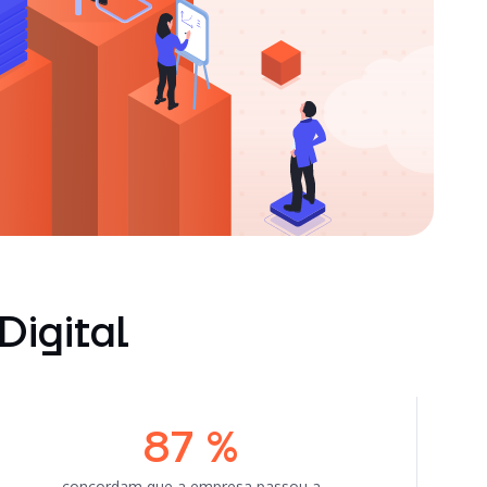
igital
87
%
concordam que a empresa passou a