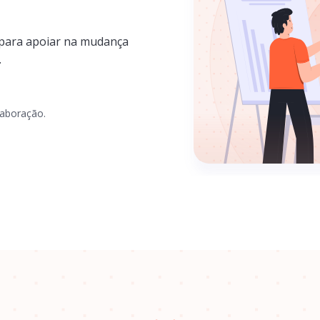
 para apoiar na mudança
.
laboração.