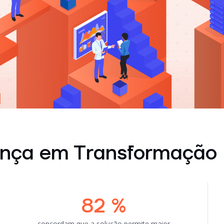
ança em Transformação D
82
%
concordam que a solução permite maior