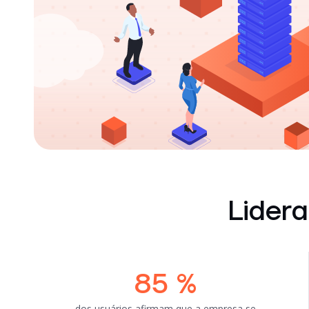
Lider
85
%
dos usuários afirmam que a empresa se