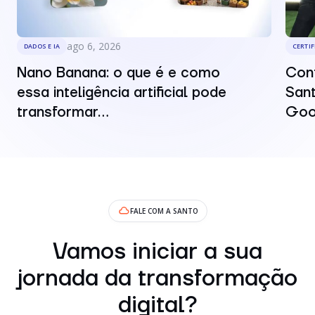
ago 6, 2026
DADOS E IA
CERTI
Nano Banana: o que é e como
Conf
essa inteligência artificial pode
Sant
transformar...
Goo
FALE COM A SANTO
Vamos iniciar a sua
jornada da transformação
digital?