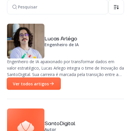
Lucas Arlégo
Engenheiro de IA
Engenheiro de IA apaixonado por transformar dados em
valor estratégico, Lucas Arlego integra o time de Inovação da
SantoDigital. Sua carreira é marcada pela transição entre a
arquitetura de software e a engenharia de machine learning,
Ver todos artigos
permitindo uma visão completa sobre como construir
sistemas inteligentes. É especialista em tecnologias Google
Cloud e um entusiasta de tendências emergentes como
Inteligência Artificial Agêntica e automação de alta
performance.
SantoDigital
Autor