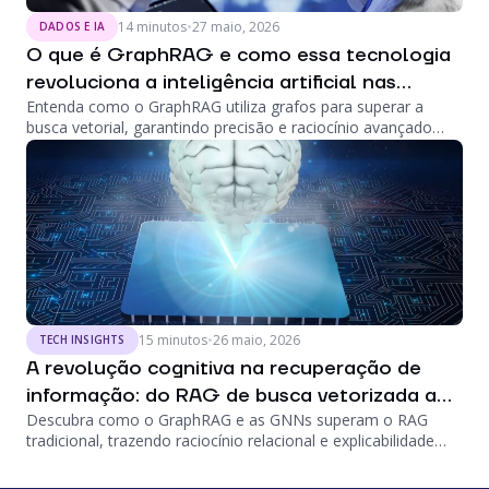
14 minutos
•
27 maio, 2026
DADOS E IA
O que é GraphRAG e como essa tecnologia
revoluciona a inteligência artificial nas
Entenda como o GraphRAG utiliza grafos para superar a
empresas
busca vetorial, garantindo precisão e raciocínio avançado
para IAs corporativas.
15 minutos
•
26 maio, 2026
TECH INSIGHTS
A revolução cognitiva na recuperação de
informação: do RAG de busca vetorizada ao
Descubra como o GraphRAG e as GNNs superam o RAG
GraphRAG e o papel das redes neurais em
tradicional, trazendo raciocínio relacional e explicabilidade
grafos
para a IA.