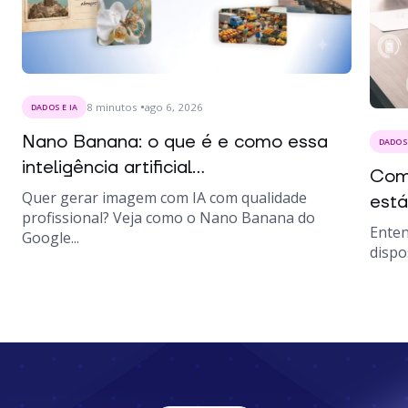
8
minutos
ago 6, 2026
DADOS E IA
Nano Banana: o que é e como essa
DADOS 
inteligência artificial...
Como
Quer gerar imagem com IA com qualidade
está
profissional? Veja como o Nano Banana do
Enten
Google...
dispo