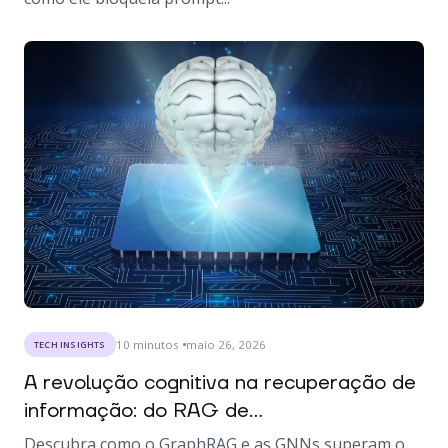
10
minutos
maio 26, 2026
TECH INSIGHTS
A revolução cognitiva na recuperação de
informação: do RAG de...
Descubra como o GraphRAG e as GNNs superam o