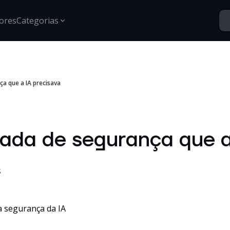
ores
Categorias
Segurança
a que a IA precisava
Santo Vídeos
Estratégias para proteção de dados, gestão de acessos e
Explore o universo digital atr
segurança digital.
Tech Insights
Conteúdos, tendências e novidades sobre tecnologia,
ada de segurança que a
inovação e transformação digital no mercado
corporativo.
Certificações
Informações e treinamentos sobre certificações Google e
S
desenvolvimento técnico.