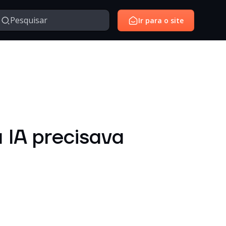
Ir para o site
Managed Services
Serviços gerenciados para monitoramento e suporte de
avés da nossa série de vídeos e webinars exclusivo.
ambientes de tecnologia.
SantoiD
Identidade digital, autenticação e gestão de acessos em
 IA precisava
ambientes corporativos.
Outros
Temas diversos relacionados à tecnologia, inovação,
negócios e conteúdos institucionais.