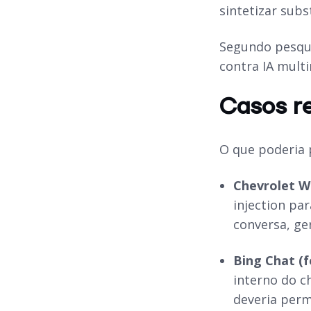
sintetizar subs
Segundo pesqu
contra IA mult
Casos r
O que poderia 
Chevrolet Wa
injection pa
conversa, ge
Bing Chat (f
interno do c
deveria perm