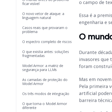
o campo de tex
ficar visível
O novo vetor de ataque: a
Essa é a premi
linguagem natural
engenharia e s
Casos reais que provaram o
problema
O mundo 
O espectro completo de riscos
O que existia antes: soluções
Durante década
fragmentadas
invasores que t
Model Armor: a matriz de
foram constru
segurança para LLMs
Mas em novembr
As camadas de proteção do
Model Armor
Pela primeira 
artificial pod
Os três modos de integração
barreira técnic
O que torna o Model Armor
diferente