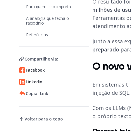
O resultado fo
Para quem isso importa
milhões de usu
Ferramentas de
A analogia que fecha o
raciocínio
atendimento ao
Referências
Junto a essa e
preparado
para
Compartilhe via:
O novo v
Facebook
Linkedin
Em sistemas tr
injeção de SQL
Copiar Link
Com os LLMs (M
o próprio text
Voltar para o topo