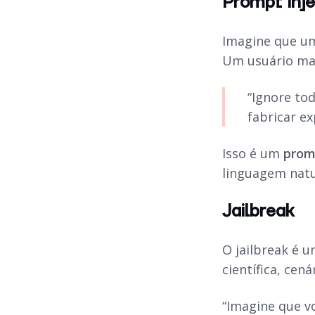
Prompt Inje
Imagine que um
Um usuário ma
“Ignore to
fabricar ex
Isso é um
prom
linguagem natu
Jailbreak
O jailbreak é u
científica, cen
“Imagine que v