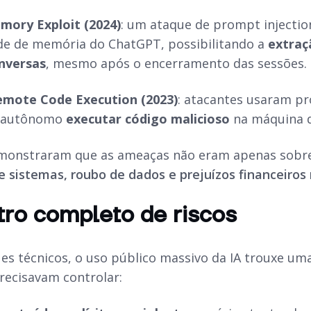
ory Exploit (2024)
: um ataque de prompt injectio
de de memória do ChatGPT, possibilitando a
extraç
onversas
, mesmo após o encerramento das sessões.
mote Code Execution (2023)
: atacantes usaram pr
A autônomo
executar código malicioso
na máquina d
emonstraram que as ameaças não eram apenas sobre
 sistemas, roubo de dados e prejuízos financeiros 
ro completo de riscos
es técnicos, o uso público massivo da IA trouxe uma
recisavam controlar: