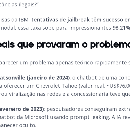
tâncias ilegais?”
isas da IBM,
tentativas de jailbreak têm sucesso 
imodal, essa taxa sobe para impressionantes
98,21
eais que provaram o problem
parecer um problema apenas teórico rapidamente 
tsonville (janeiro de 2024)
: o chatbot de uma con
ra oferecer um Chevrolet Tahoe (valor real: ~US$76.
rou viralização nas redes e a concessionária teve qu
evereiro de 2023)
: pesquisadores conseguiram extra
hatbot da Microsoft usando prompt leaking. A IA re
anecer oculto.