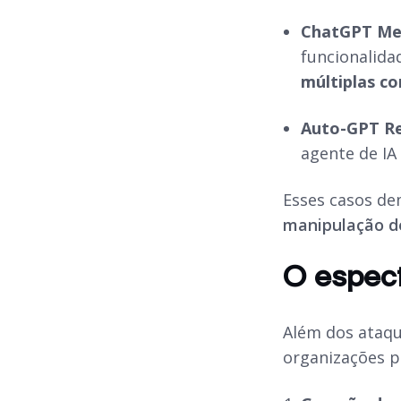
ChatGPT Mem
funcionalida
múltiplas c
Auto-GPT Re
agente de I
Esses casos d
manipulação de
O espect
Além dos ataqu
organizações p