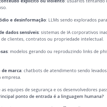
conteúdo explícito ou violento
: usuários tentando 
uso.
 ódio e desinformação
: LLMs sendo explorados para
e dados sensíveis
: sistemas de IA corporativos i
 de clientes, contratos ou propriedade intelectual.
osas
: modelos gerando ou reproduzindo links de p
.
 de marca
: chatbots de atendimento sendo levados
a empresa.
 as equipes de segurança e os desenvolvedores pass
rincipal ponto de entrada é a linguagem humana?