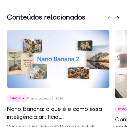
Conteúdos relacionados
8
minutos
ago 6, 2026
DADOS E IA
Nano Banana: o que é e como essa
DADOS 
inteligência artificial...
Como
Quer gerar imagem com IA com qualidade