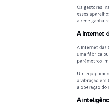
Os gestores in
esses aparelho
a rede ganha r
A Internet 
A Internet das 
uma fábrica o
parâmetros im
Um equipamento
a vibração em 
a operação do 
A inteligên