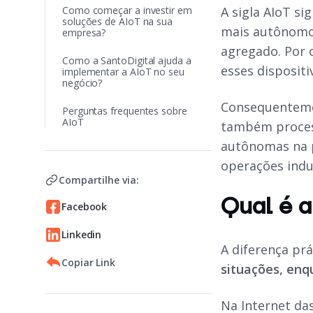
Como começar a investir em
A sigla AIoT sig
soluções de AIoT na sua
mais autônomos 
empresa?
agregado. Por o
Como a SantoDigital ajuda a
esses dispositi
implementar a AIoT no seu
negócio?
Consequenteme
Perguntas frequentes sobre
AIoT
também proces
autônomas na pr
operações indus
Compartilhe via:
Qual é a
Facebook
Linkedin
A diferença prá
Copiar Link
situações, enq
Na Internet da