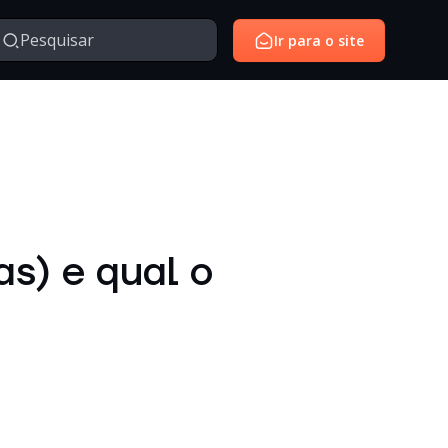
Ir para o site
Managed Services
Serviços gerenciados para monitoramento e suporte de
avés da nossa série de vídeos e webinars exclusivo.
ambientes de tecnologia.
SantoiD
Identidade digital, autenticação e gestão de acessos em
as) e qual o
ambientes corporativos.
Outros
Temas diversos relacionados à tecnologia, inovação,
negócios e conteúdos institucionais.