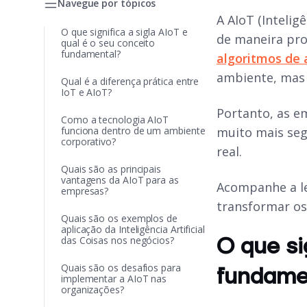
Navegue por tópicos
A AIoT (Intelig
O que significa a sigla AIoT e
de maneira pr
qual é o seu conceito
fundamental?
algoritmos de
ambiente, mas
Qual é a diferença prática entre
IoT e AIoT?
Portanto, as 
Como a tecnologia AIoT
funciona dentro de um ambiente
muito mais seg
corporativo?
real.
Quais são as principais
vantagens da AIoT para as
Acompanhe a le
empresas?
transformar os 
Quais são os exemplos de
aplicação da Inteligência Artificial
O que si
das Coisas nos negócios?
Quais são os desafios para
fundame
implementar a AIoT nas
organizações?