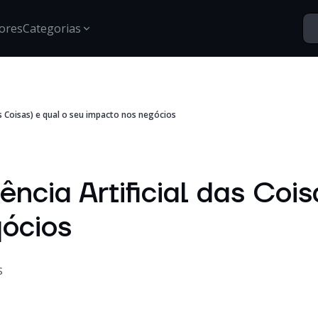
ores
Categorias
Segurança
das Coisas) e qual o seu impacto nos negócios
Santo Vídeos
Estratégias para proteção de dados, gestão de acessos e
Explore o universo digital atr
segurança digital.
Tech Insights
Conteúdos, tendências e novidades sobre tecnologia,
ência Artificial das Cois
inovação e transformação digital no mercado
corporativo.
ócios
Certificações
Informações e treinamentos sobre certificações Google e
desenvolvimento técnico.
S