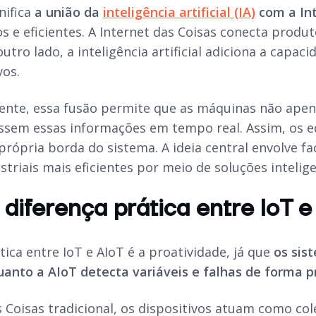
nifica
a união da
inteligência artificial (IA)
com a Int
e eficientes. A Internet das Coisas conecta produto
utro lado, a inteligência artificial adiciona a capac
vos.
nte, essa fusão permite que as máquinas não apen
sem essas informações em tempo real. Assim, os e
ópria borda do sistema. A ideia central envolve faci
triais mais eficientes por meio de soluções intelige
 diferença prática entre IoT e
tica entre IoT e AIoT é a proatividade, já que
os sis
uanto a AIoT detecta variáveis e falhas de forma p
s Coisas tradicional, os dispositivos atuam como co