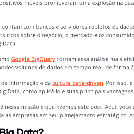
spositivos móveis promoveram uma explosão na quan
 contam com bancos e servidores repletos de dados.
hts ricos sobre o negócio, o mercado e os consumid
g Data
.
como
Google BigQuery
tornam essa análise mais efic
randes volumes de dados
em tempo real, de forma ági
 da informação e da
cultura data-driven
. Por isso,
ig Data, como aplicá-lo e suas principais vantagens
cê nessa missão é que fizemos este post. Aqui, voc
da as empresas em seu planejamento estratégico. 
Big Data?