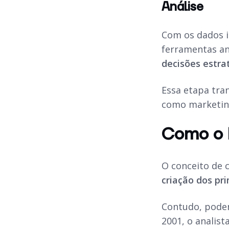
Análise
Com os dados in
ferramentas an
decisões estra
Essa etapa tra
como marketing
Como o 
O conceito de 
criação dos pr
Contudo, podem
2001, o analist