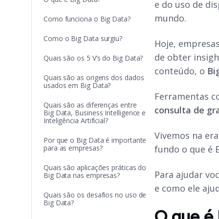
e do uso de di
mundo.
Como funciona o Big Data?
Como o Big Data surgiu?
Hoje, empresas
de obter insig
Quais são os 5 V’s do Big Data?
conteúdo, o
Bi
Quais são as origens dos dados
usados em Big Data?
Ferramentas 
Quais são as diferenças entre
consulta de g
Big Data, Business Intelligence e
Inteligência Artificial?
Vivemos na era
Por que o Big Data é importante
para as empresas?
fundo o que é B
Quais são aplicações práticas do
Para ajudar vo
Big Data nas empresas?
e como ele aju
Quais são os desafios no uso de
Big Data?
O que é 