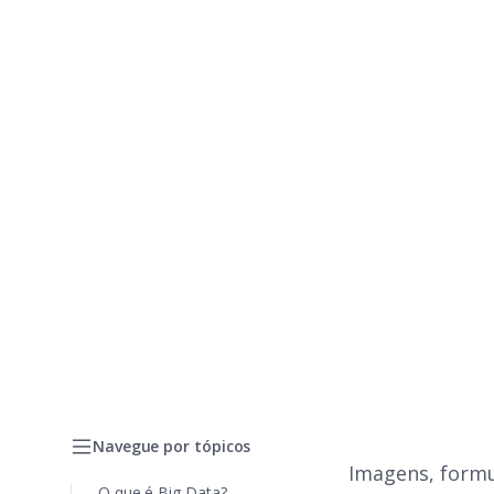
Navegue por tópicos
Imagens, formu
O que é Big Data?