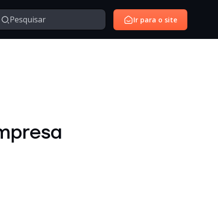
Ir para o site
Managed Services
Serviços gerenciados para monitoramento e suporte de
avés da nossa série de vídeos e webinars exclusivo.
ambientes de tecnologia.
SantoiD
Identidade digital, autenticação e gestão de acessos em
empresa
ambientes corporativos.
Outros
Temas diversos relacionados à tecnologia, inovação,
negócios e conteúdos institucionais.