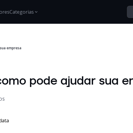
ores
Categorias
Segurança
 sua empresa
Santo Vídeos
Estratégias para proteção de dados, gestão de acessos e
Explore o universo digital atr
segurança digital.
Tech Insights
Conteúdos, tendências e novidades sobre tecnologia,
 como pode ajudar sua 
inovação e transformação digital no mercado
corporativo.
Certificações
Informações e treinamentos sobre certificações Google e
OS
desenvolvimento técnico.