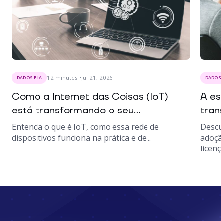
12
minutos
jul 21, 2026
DADOS E IA
DADOS 
Como a Internet das Coisas (IoT)
A es
está transformando o seu...
tran
Entenda o que é IoT, como essa rede de
Descu
dispositivos funciona na prática e de...
adoçã
licenç