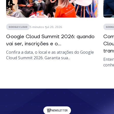
5
minutos
jul 20, 2026
GOOGLE CLOUD
GOOGL
Google Cloud Summit 2026: quando
Como
vai ser, inscrições e o...
Clou
tran
Confira a data, o local e as atrações do Google
Cloud Summit 2026. Garanta sua...
Enten
conhe
NEWSLETTER