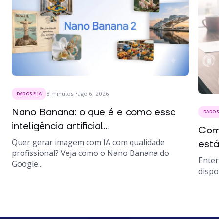
8
minutos
ago 6, 2026
DADOS E IA
Nano Banana: o que é e como essa
DADOS 
inteligência artificial...
Como
Quer gerar imagem com IA com qualidade
está
profissional? Veja como o Nano Banana do
Enten
Google...
dispo