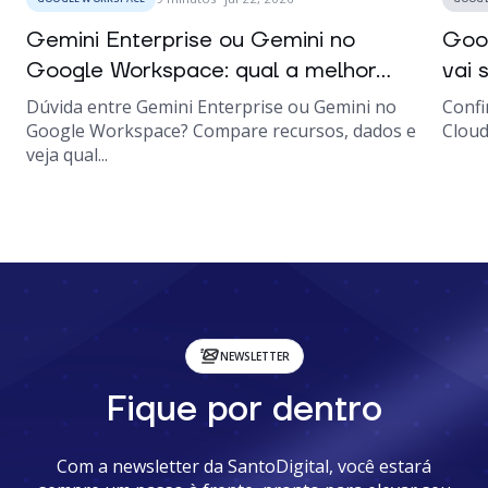
Gemini Enterprise ou Gemini no
Goo
Google Workspace: qual a melhor...
vai s
Dúvida entre Gemini Enterprise ou Gemini no
Confi
Google Workspace? Compare recursos, dados e
Cloud
veja qual...
NEWSLETTER
Fique por dentro
Com a newsletter da SantoDigital, você estará