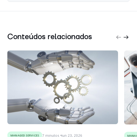
Conteúdos relacionados
7
minutos
jun 23, 2026
MANAGED SERVICES
MANAG