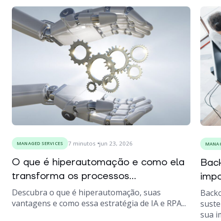
7
minutos
jun 23, 2026
MANAGED SERVICES
MANAG
O que é hiperautomação e como ela
Back
transforma os processos...
impo
Descubra o que é hiperautomação, suas
Backo
vantagens e como essa estratégia de IA e RPA...
suste
sua i