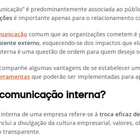
unicação” é predominantemente associada ao públi
ações
é importante apenas para o relacionamento co
municação
comum que as organizações cometem é p
biente externo
, esquecendo-se dos impactos que ela
nterna é uma questão de ordem para quem deseja s
acompanhe algumas vantagens de se estabelecer uma
erramentas
que poderão ser implementadas para apr
 comunicação interna?
interna de uma empresa refere-se à
troca eficaz d
 inclui a divulgação da cultura empresarial, valores
 transparente.