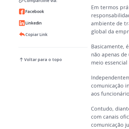
Compartilhe via:
Em termos prát
Facebook
responsabilida
ambiente de tr
Linkedin
global da empr
Copiar Link
Basicamente, é
não apenas de
Voltar para o topo
meio essencial
Independentem
comunicação in
aos funcionári
Contudo, diant
com canais ofic
comunicação ju