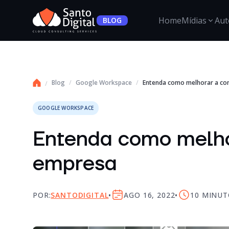
Home
Mídias
Aut
BLOG
Google Workspace
Blog
Google Workspace
Entenda como melhorar a co
Santo BreakCast
Soluções Google para empresas com ferramentas como
Inovação e Insights com o podcast da SantoDigital.
Gmail, Drive, Meet e Workspace integradas.
GOOGLE WORKSPACE
Google Cloud
Nuvem escalável e segura para modernização,
Entenda como melho
armazenamento e processamento de dados.
empresa
Dados e IA
Tecnologias de análise de dados e IA para gerar insights,
automatizar processos e apoiar decisões.
POR:
SANTODIGITAL
AGO 16, 2022
10
MINUT