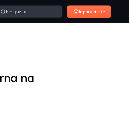
Ir para o site
Managed Services
Serviços gerenciados para monitoramento e suporte de
avés da nossa série de vídeos e webinars exclusivo.
ambientes de tecnologia.
SantoiD
Identidade digital, autenticação e gestão de acessos em
rna na
ambientes corporativos.
Outros
Temas diversos relacionados à tecnologia, inovação,
negócios e conteúdos institucionais.