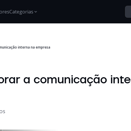
ores
Categorias
Segurança
municação interna na empresa
Santo Vídeos
Estratégias para proteção de dados, gestão de acessos e
Explore o universo digital atr
segurança digital.
Tech Insights
Conteúdos, tendências e novidades sobre tecnologia,
rar a comunicação inte
inovação e transformação digital no mercado
corporativo.
Certificações
Informações e treinamentos sobre certificações Google e
desenvolvimento técnico.
OS