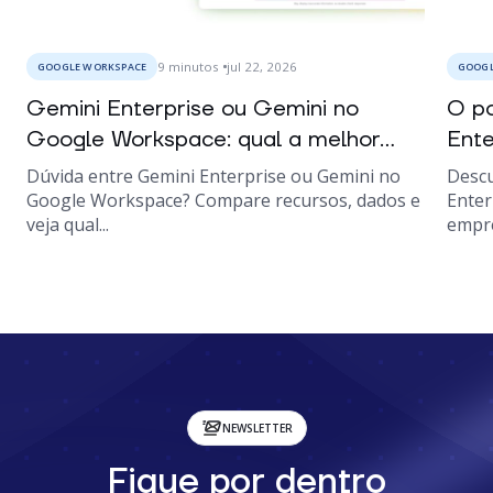
9
minutos
jul 22, 2026
GOOGLE WORKSPACE
GOOGL
Gemini Enterprise ou Gemini no
O po
Google Workspace: qual a melhor...
Ente
Dúvida entre Gemini Enterprise ou Gemini no
Descu
Google Workspace? Compare recursos, dados e
Enter
veja qual...
empre
NEWSLETTER
Fique por dentro