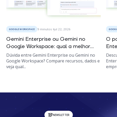
9
minutos
jul 22, 2026
GOOGLE WORKSPACE
GOOGL
Gemini Enterprise ou Gemini no
O po
Google Workspace: qual a melhor...
Ente
Dúvida entre Gemini Enterprise ou Gemini no
Descu
Google Workspace? Compare recursos, dados e
Enter
veja qual...
empre
NEWSLETTER