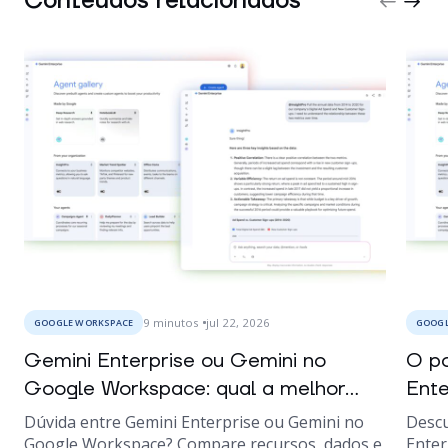
Conteúdos relacionados
9
minutos
jul 22, 2026
GOOGLE WORKSPACE
GOOGL
Gemini Enterprise ou Gemini no
O po
Google Workspace: qual a melhor...
Ente
Dúvida entre Gemini Enterprise ou Gemini no
Descu
Google Workspace? Compare recursos, dados e
Enter