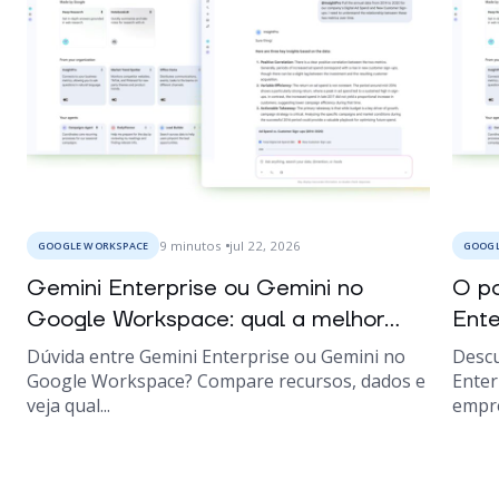
9
minutos
jul 22, 2026
GOOGLE WORKSPACE
GOOGL
Gemini Enterprise ou Gemini no
O po
Google Workspace: qual a melhor...
Ente
Dúvida entre Gemini Enterprise ou Gemini no
Descu
Google Workspace? Compare recursos, dados e
Enter
veja qual...
empre