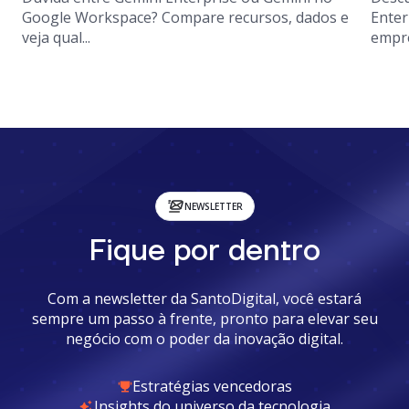
Google Workspace? Compare recursos, dados e
Enter
veja qual...
empre
NEWSLETTER
Fique por dentro
Com a newsletter da SantoDigital, você estará
sempre um passo à frente, pronto para elevar seu
negócio com o poder da inovação digital.
Estratégias vencedoras
Insights do universo da tecnologia