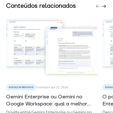
Conteúdos relacionados
9
minutos
jul 22, 2026
GOOGLE WORKSPACE
GOOGL
Gemini Enterprise ou Gemini no
O po
Google Workspace: qual a melhor...
Ente
Dúvida entre Gemini Enterprise ou Gemini no
Descu