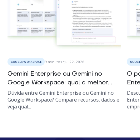
9
minutos
jul 22, 2026
GOOGLE WORKSPACE
GOOGL
Gemini Enterprise ou Gemini no
O po
Google Workspace: qual a melhor...
Ente
Dúvida entre Gemini Enterprise ou Gemini no
Descu
Google Workspace? Compare recursos, dados e
Enter
veja qual...
empre