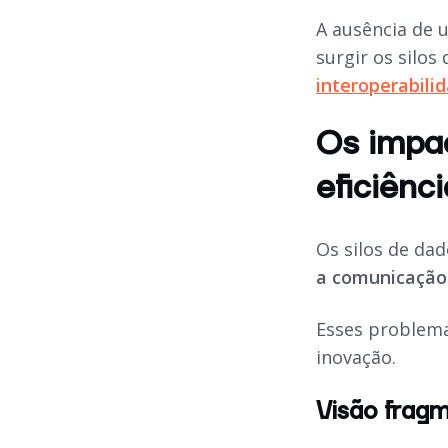
A ausência de
surgir os silos
interoperabili
Os impac
eficiênc
Os silos de d
a comunicação 
Esses problema
inovação.
Visão fragm