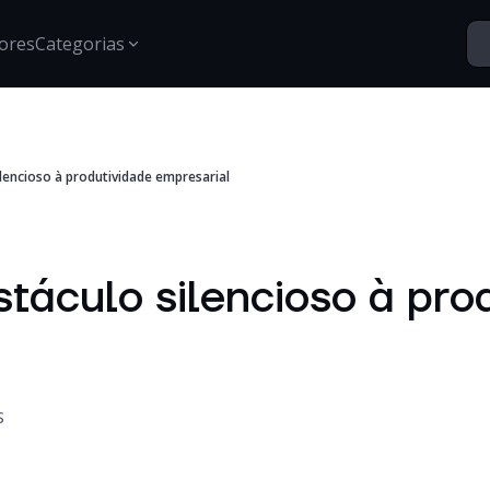
ores
Categorias
Segurança
ilencioso à produtividade empresarial
Santo Vídeos
Estratégias para proteção de dados, gestão de acessos e
Explore o universo digital atr
segurança digital.
Tech Insights
Conteúdos, tendências e novidades sobre tecnologia,
stáculo silencioso à pro
inovação e transformação digital no mercado
corporativo.
Certificações
Informações e treinamentos sobre certificações Google e
desenvolvimento técnico.
S