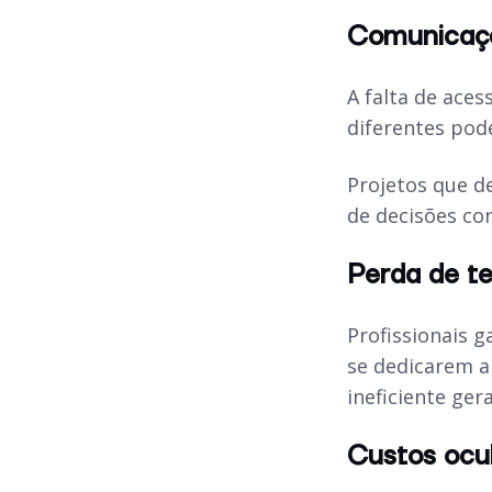
Comunicaçã
A falta de aces
diferentes pod
Projetos que d
de decisões con
Perda de t
Profissionais 
se dedicarem a 
ineficiente ge
Custos ocul