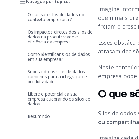
Navegue por tópicos
Imagine inform
O que são silos de dados no
quem mais prec
contexto empresarial?
freiam o cresc
Os impactos diretos dos silos de
dados na produtividade e
eficiência da empresa
Esses obstácul
atrasam decisõ
Como identificar silos de dados
em sua empresa?
Neste conteúdo
Superando os silos de dados:
empresa pode s
caminhos para a integração e
produtividade
O que sã
Libere o potencial da sua
empresa quebrando os silos de
dados
Silos de dados
Resumindo
ou compartilha
Imagine cada d