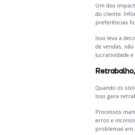
Um dos impactos
do cliente. In
preferências f
Isso leva a de
de vendas, não 
lucratividade e 
Retrabalho,
Quando os sist
Isso gera retr
Processos manu
erros e incons
problemas em c