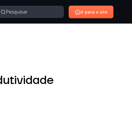
Ir para o site
Managed Services
Serviços gerenciados para monitoramento e suporte de
avés da nossa série de vídeos e webinars exclusivo.
ambientes de tecnologia.
SantoiD
Identidade digital, autenticação e gestão de acessos em
dutividade
ambientes corporativos.
Outros
Temas diversos relacionados à tecnologia, inovação,
negócios e conteúdos institucionais.