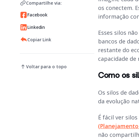
Compartilhe via:
os conectem. Es
Facebook
informação com
Linkedin
Esses silos nã
Copiar Link
bancos de dado
restante do ec
capacidade de 
Voltar para o topo
Como os si
Os silos de da
da evolução na
É fácil ver silo
(Planejamento 
não compartilh