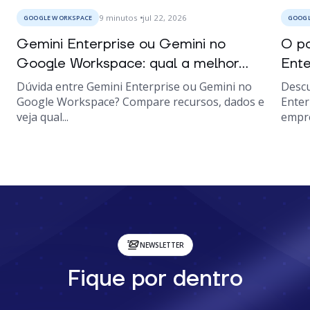
9
minutos
jul 22, 2026
GOOGLE WORKSPACE
GOOGL
Gemini Enterprise ou Gemini no
O po
Google Workspace: qual a melhor...
Ente
Dúvida entre Gemini Enterprise ou Gemini no
Descu
Google Workspace? Compare recursos, dados e
Enter
veja qual...
empre
NEWSLETTER
Fique por dentro