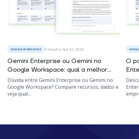
9
minutos
jul 22, 2026
GOOGLE WORKSPACE
GOOGL
Gemini Enterprise ou Gemini no
O po
Google Workspace: qual a melhor...
Ente
Dúvida entre Gemini Enterprise ou Gemini no
Descu
Google Workspace? Compare recursos, dados e
Enter
veja qual...
empre