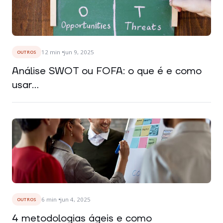
12
min
jun 9, 2025
OUTROS
Análise SWOT ou FOFA: o que é e como
usar...
6
min
jun 4, 2025
OUTROS
4 metodologias ágeis e como