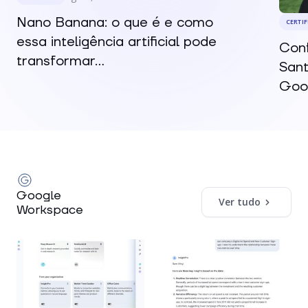
Nano Banana: o que é e como
CERTI
essa inteligência artificial pode
Conf
transformar...
Sant
Goog
Google
Ver tudo
Workspace