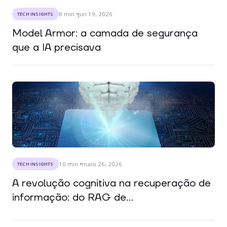
8
min
jun 19, 2026
TECH INSIGHTS
Model Armor: a camada de segurança
que a IA precisava
10
min
maio 26, 2026
TECH INSIGHTS
A revolução cognitiva na recuperação de
informação: do RAG de...