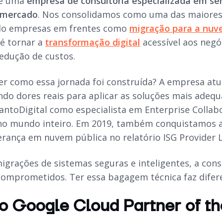
 é uma
empresa de consultoria especializada em se
 mercado
. Nos consolidamos como uma das maiores
ndo empresas em frentes como
migração para a nu
 é tornar a
transformação digital
acessível aos negóc
redução de custos.
er como essa jornada foi construída? A empresa atu
ndo dores reais para aplicar as soluções mais adeq
antoDigital como especialista em Enterprise Collab
 no mundo inteiro. Em 2019, também conquistamos a
derança em nuvem pública no relatório ISG Provider 
migrações de sistemas seguras e inteligentes, a con
comprometidos. Ter essa bagagem técnica faz difer
o Google Cloud Partner of th