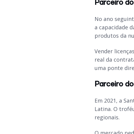
Parceiro d
No ano seguint
a capacidade da
produtos da n
Vender licenças
real da contra
uma ponte dire
Parceiro d
Em 2021, a San
Latina. O trof
regionais.
O mercado pedi