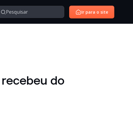
Ir para o site
Managed Services
Serviços gerenciados para monitoramento e suporte de
avés da nossa série de vídeos e webinars exclusivo.
ambientes de tecnologia.
SantoiD
Identidade digital, autenticação e gestão de acessos em
á recebeu do
ambientes corporativos.
Outros
Temas diversos relacionados à tecnologia, inovação,
negócios e conteúdos institucionais.