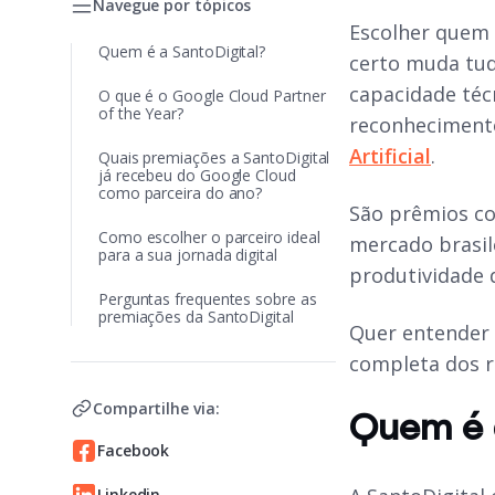
Navegue por tópicos
Escolher quem 
Quem é a SantoDigital?
certo muda tu
capacidade téc
O que é o Google Cloud Partner
of the Year?
reconhecimento
Artificial
.
Quais premiações a SantoDigital
já recebeu do Google Cloud
como parceira do ano?
São prêmios co
Como escolher o parceiro ideal
mercado brasil
para a sua jornada digital
produtividade d
Perguntas frequentes sobre as
premiações da SantoDigital
Quer entender 
completa dos r
Compartilhe via:
Quem é a
Facebook
Linkedin