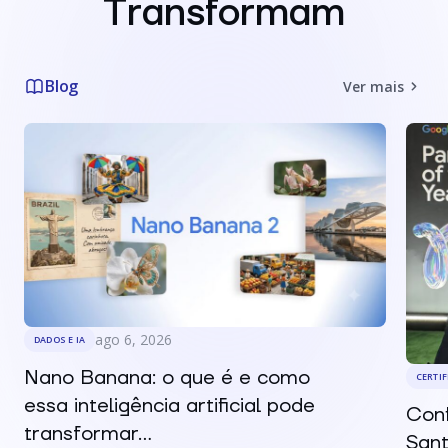
Transformam
Blog
Ver mais
ago 6, 2026
DADOS E IA
Nano Banana: o que é e como
CERTI
essa inteligência artificial pode
Conf
transformar...
Sant