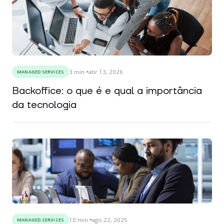
3
min
abr 13, 2026
MANAGED SERVICES
Backoffice: o que é e qual a importância
da tecnologia
10
min
ago 22, 2025
MANAGED SERVICES