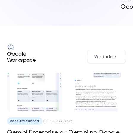
Goog
Google
Ver tudo
Workspace
9
min
jul 22, 2026
GOOGLE WORKSPACE
Gemini Enterprise ou Gemini no Google