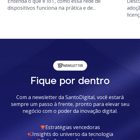
Entenda o que é IoT, como essa rede de
Descu
dispositivos funciona na prática e de...
adoçã
licenç
NEWSLETTER
Fique por dentro
Com a newsletter da SantoDigital, você estará
sempre um passo à frente, pronto para elevar seu
negócio com o poder da inovação digital.
Estratégias vencedoras
Insights do universo da tecnologia