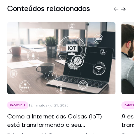
Conteúdos relacionados
12
minutos
jul 21, 2026
DADOS E IA
DADOS 
Como a Internet das Coisas (IoT)
A es
está transformando o seu...
tran