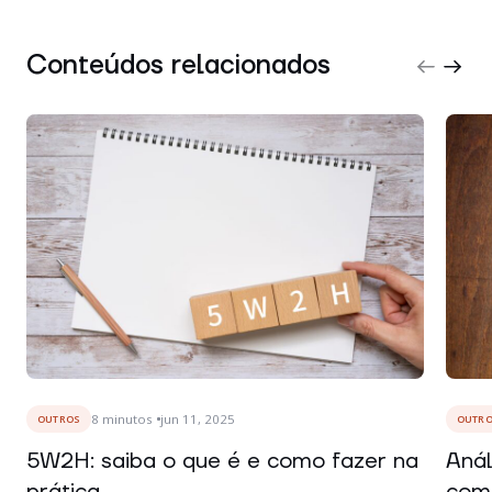
Conteúdos relacionados
8
minutos
jun 11, 2025
OUTROS
OUTR
5W2H: saiba o que é e como fazer na
Anál