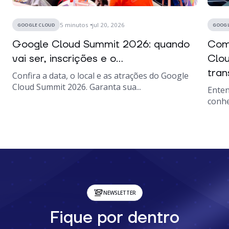
5
minutos
jul 20, 2026
GOOGLE CLOUD
GOOGL
Google Cloud Summit 2026: quando
Como
vai ser, inscrições e o...
Clou
tran
Confira a data, o local e as atrações do Google
Cloud Summit 2026. Garanta sua...
Enten
conhe
NEWSLETTER
Fique por dentro