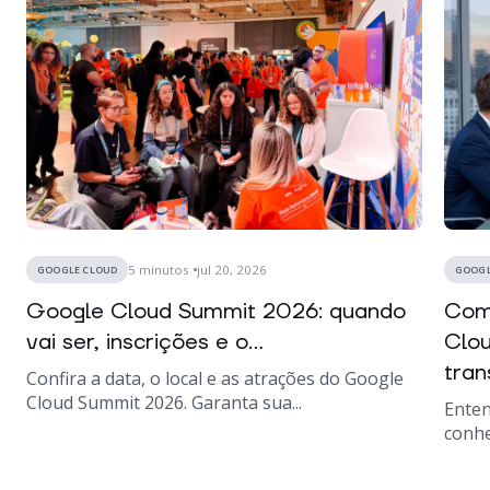
5
minutos
jul 20, 2026
GOOGLE CLOUD
GOOGL
Google Cloud Summit 2026: quando
Como
vai ser, inscrições e o...
Clou
tran
Confira a data, o local e as atrações do Google
Cloud Summit 2026. Garanta sua...
Enten
conhe