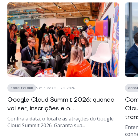
5
minutos
jul 20, 2026
GOOGLE CLOUD
GOOGL
Google Cloud Summit 2026: quando
Como
vai ser, inscrições e o...
Clou
tran
Confira a data, o local e as atrações do Google
Cloud Summit 2026. Garanta sua...
Enten
conhe