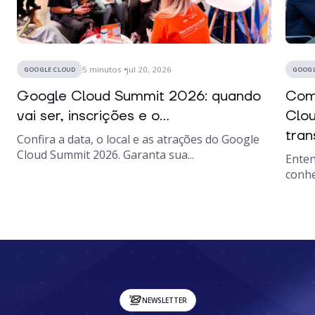
5
minutos
jul 20, 2026
GOOGLE CLOUD
GOOGL
Google Cloud Summit 2026: quando
Como
vai ser, inscrições e o...
Clou
tran
Confira a data, o local e as atrações do Google
Cloud Summit 2026. Garanta sua...
Enten
conhe
NEWSLETTER