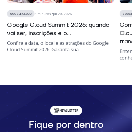
5
minutos
jul 20, 2026
GOOGLE CLOUD
GOOGL
Google Cloud Summit 2026: quando
Como
vai ser, inscrições e o...
Clou
tran
Confira a data, o local e as atrações do Google
Cloud Summit 2026. Garanta sua...
Enten
conhe
NEWSLETTER
Fique por dentro