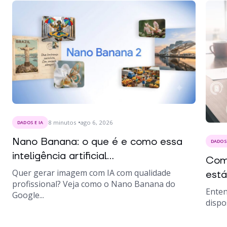
8
minutos
ago 6, 2026
DADOS E IA
Nano Banana: o que é e como essa
DADOS 
inteligência artificial...
Como
Quer gerar imagem com IA com qualidade
está
profissional? Veja como o Nano Banana do
Enten
Google...
dispo