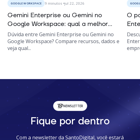
9
minutos
jul 22, 2026
GOOGLE WORKSPACE
GOOGL
Gemini Enterprise ou Gemini no
O po
Google Workspace: qual a melhor...
Ente
Dúvida entre Gemini Enterprise ou Gemini no
Descu
Google Workspace? Compare recursos, dados e
Enter
veja qual...
empre
NEWSLETTER
Fique por dentro
Com a newsletter da SantoDigital, você estará