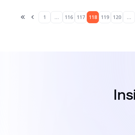
1
…
116
117
118
119
120
…
In