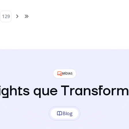
129
MÍDIAS
sights que Transfor
Blog