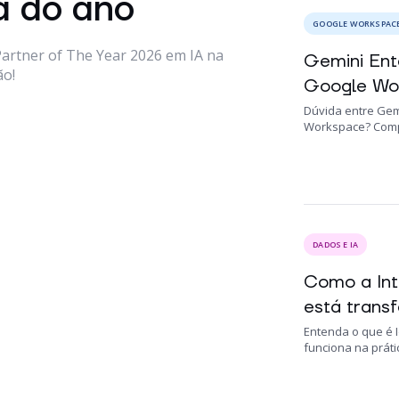
a do ano
GOOGLE WORKSPAC
Partner of The Year 2026 em IA na
Gemini Ent
ão!
Google Wor
Dúvida entre Gem
Workspace? Compa
DADOS E IA
Como a Int
está transf
Entenda o que é I
funciona na prátic