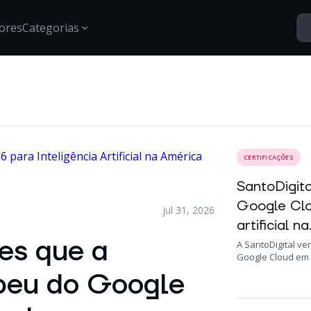
ores
Categorias
Segurança
Santo Vídeos
Estratégias para proteção de dados, gestão de acessos e
Explore o universo digital atr
segurança digital.
Tech Insights
CERTIFICAÇÕES
Conteúdos, tendências e novidades sobre tecnologia,
inovação e transformação digital no mercado
SantoDigit
corporativo.
Google Clo
jul 31, 2026
Certificações
artificial na.
Informações e treinamentos sobre certificações Google e
desenvolvimento técnico.
es que a
A SantoDigital ve
Google Cloud em 2
ebeu do Google