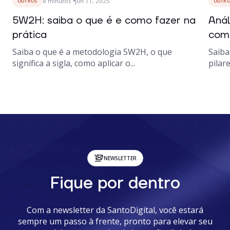
8
minutos
jun 11, 2025
OUTROS
OUTR
5W2H: saiba o que é e como fazer na
Anál
prática
como
Saiba o que é a metodologia 5W2H, o que
Saiba
significa a sigla, como aplicar o...
pilare
NEWSLETTER
Fique por dentro
Com a newsletter da SantoDigital, você estará
sempre um passo à frente, pronto para elevar seu