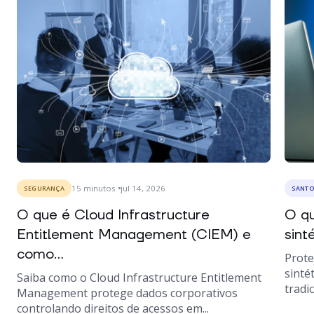
15
minutos
jul 14, 2026
SEGURANÇA
SANTO
O que é Cloud Infrastructure
O qu
Entitlement Management (CIEM) e
sint
como...
Prote
sinté
Saiba como o Cloud Infrastructure Entitlement
tradic
Management protege dados corporativos
controlando direitos de acessos em...