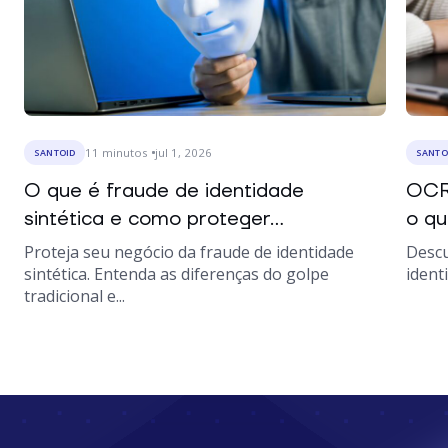
11
minutos
jul 1, 2026
SANTOID
SANTO
O que é fraude de identidade
OCR
sintética e como proteger...
o qu
Proteja seu negócio da fraude de identidade
Descu
sintética. Entenda as diferenças do golpe
ident
tradicional e...