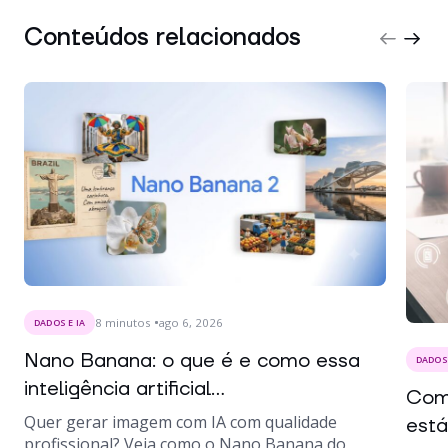
Conteúdos relacionados
8
minutos
ago 6, 2026
DADOS E IA
Nano Banana: o que é e como essa
DADOS 
inteligência artificial...
Como
Quer gerar imagem com IA com qualidade
está
profissional? Veja como o Nano Banana do