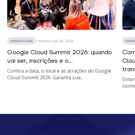
5
minutos
jul 20, 2026
GOOGLE CLOUD
GOOGL
Google Cloud Summit 2026: quando
Como
vai ser, inscrições e o...
Clou
tran
Confira a data, o local e as atrações do Google
Cloud Summit 2026. Garanta sua...
Enten
conhe