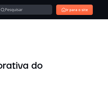
Ir para o site
Managed Services
Serviços gerenciados para monitoramento e suporte de
avés da nossa série de vídeos e webinars exclusivo.
ambientes de tecnologia.
SantoiD
Identidade digital, autenticação e gestão de acessos em
orativa do
ambientes corporativos.
Outros
Temas diversos relacionados à tecnologia, inovação,
negócios e conteúdos institucionais.