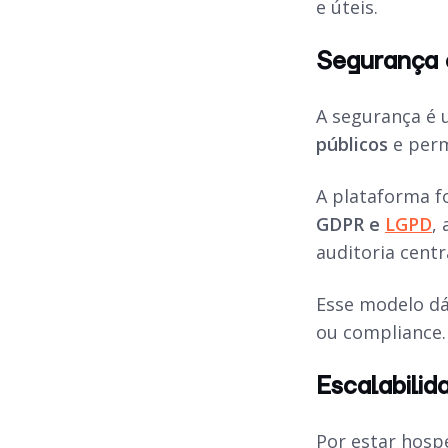
e úteis.
Segurança e
A segurança é 
públicos
e perm
A plataforma f
GDPR e
LGPD
,
auditoria centr
Esse modelo dá
ou compliance.
Escalabilid
Por estar hosp