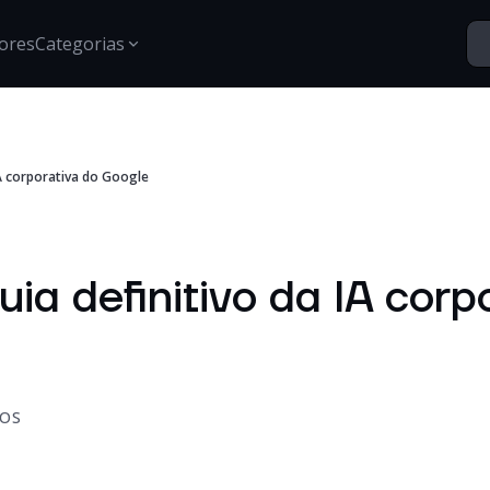
ores
Categorias
Segurança
IA corporativa do Google
Santo Vídeos
Estratégias para proteção de dados, gestão de acessos e
Explore o universo digital atr
segurança digital.
Tech Insights
Conteúdos, tendências e novidades sobre tecnologia,
uia definitivo da IA corp
inovação e transformação digital no mercado
corporativo.
Certificações
Informações e treinamentos sobre certificações Google e
desenvolvimento técnico.
OS