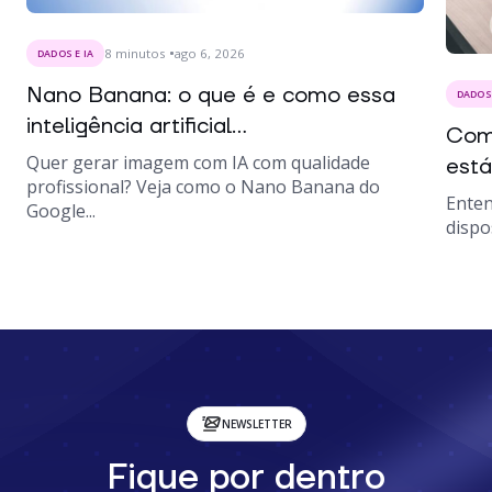
8
minutos
ago 6, 2026
DADOS E IA
Nano Banana: o que é e como essa
DADOS 
inteligência artificial...
Como
Quer gerar imagem com IA com qualidade
está
profissional? Veja como o Nano Banana do
Enten
Google...
dispo
NEWSLETTER
Fique por dentro