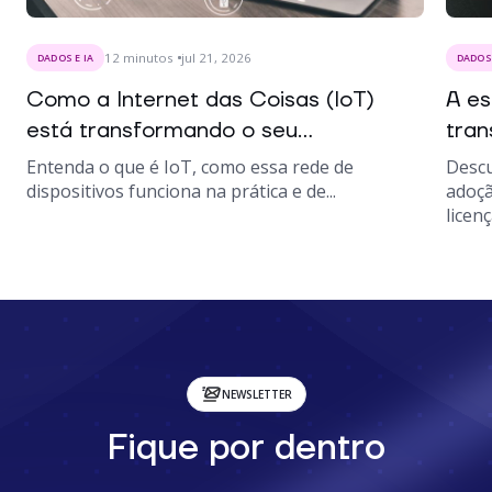
12
minutos
jul 21, 2026
DADOS E IA
DADOS 
Como a Internet das Coisas (IoT)
A es
está transformando o seu...
tran
Entenda o que é IoT, como essa rede de
Descu
dispositivos funciona na prática e de...
adoçã
licenç
NEWSLETTER
Fique por dentro